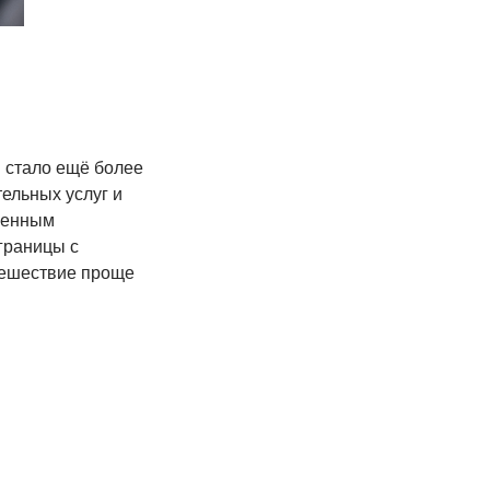
 стало ещё более
ельных услуг и
иренным
границы с
утешествие проще